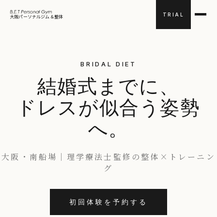
TRIAL
大阪パーソナルジム＆整体
BRIDAL DIET
結婚式までに、
ドレスが似合う姿勢
へ。
大阪・南船場｜理学療法士監修の整体×トレーニン
グ
初回体験を予約する