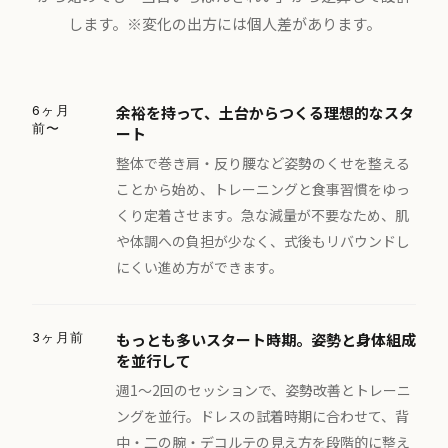
します。※変化の出方には個人差があります。
6ヶ月
余裕を持って、土台からつくる理想的なスタ
前〜
ート
整体で巻き肩・反り腰など姿勢のくせを整える
ことから始め、トレーニングと食事習慣をゆっ
くり定着させます。急な減量が不要なため、肌
や体調への負担が少なく、式後もリバウンドし
にくい進め方ができます。
3ヶ月前
もっとも多いスタート時期。姿勢と身体組成
を並行して
週1〜2回のセッションで、姿勢改善とトレーニ
ングを並行。ドレスの試着時期に合わせて、背
中・二の腕・デコルテの見え方を段階的に整え