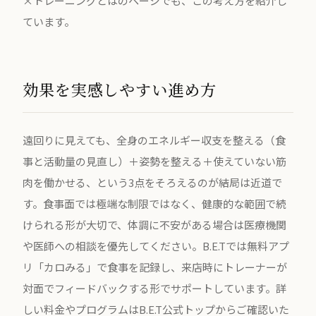
×トレーニングとは
のページでも、この考え方を紹介し
ています。
効果を実感しやすい進め方
遠回りに見えても、全身のエネルギー収支を整える（食
事と活動量の見直し）＋姿勢を整える＋使えていない筋
肉を働かせる、という3点をそろえるのが結局は近道で
す。食事面では極端な制限ではなく、健康的な範囲で続
けられる形が大切で、体調に不安がある場合は医療機関
や医師への相談を優先してください。B.E.Tでは無料アプ
リ「カロみる」で食事を記録し、来店時にトレーナーが
対面でフィードバックする形でサポートしています。詳
しい料金やプログラムは
B.E.T公式トップ
からご確認いた